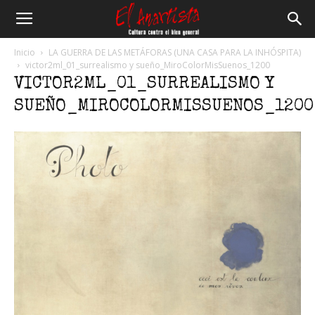
El
Inicio
LA GUERRA DE LAS METÁFORAS (UNA CASA PARA LA INHÓSPITA)
victor2ml_01_surrealismo y sueño_MiroColorMisSuenos_1200
VICTOR2ML_01_SURREALISMO Y
Anartista
SUEÑO_MIROCOLORMISSUENOS_1200