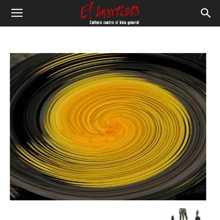
El
Anartista