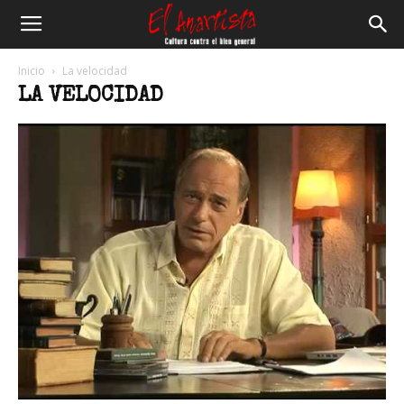
El
Inicio
La velocidad
LA VELOCIDAD
Anartista