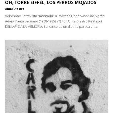
OH, TORRE EIFFEL, LOS PERROS MOJADOS
Anne Diestro
Velocidad: Entrevista “montada” a Poemas Underwood de Martín
Adán- Poeta peruano (1908-1985). (*) Por Anne Diestro Reátegui
DEL LÁPIZ A LA MEMORIA. Barranco es un distrito particular, ...