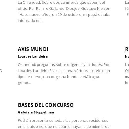
La Orfandad: Sobre dos camilleros que saben del
La
oficio. Por Ramiro Gallardo. Dibujos: Gustavo Nielsen
fú
Hace nueve años, un 29 de octubre, mi papá estaba
El
internado en...
AXIS MUNDI
R
Lourdes Landeira
No
Orfandad: preguntas sobre orígenes y ficciones. Por
La
SO
Lourdes Landeira El axis es una vértebra cervical, un
OJ
tipo de ciervo, una ong, una banda metálica, un
ma
grupo...
bu
BASES DEL CONCURSO
Gabriela Stoppelman
Podrán presentarse todas las personas residentes
en el país o no, que no sean o hayan sido miembros