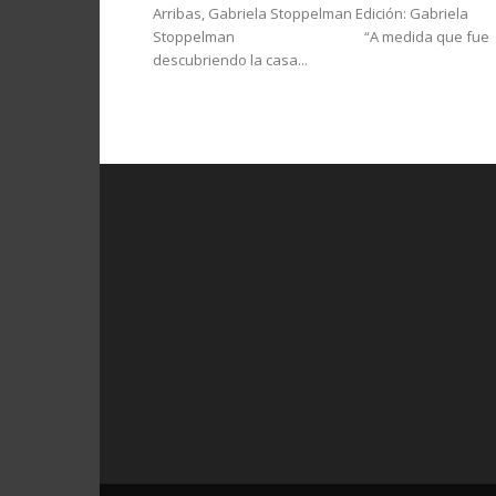
Arribas, Gabriela Stoppelman Edición: Gabriela
Stoppelman “A medida que fue
descubriendo la casa...