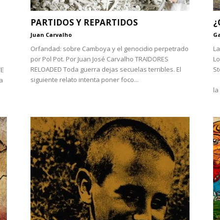
PARTIDOS Y REPARTIDOS
¿
Juan Carvalho
Ga
Orfandad: sobre Camboya y el genocidio perpetrado
La
por Pol Pot. Por Juan José Carvalho TRAIDORES
Lo
RELOADED Toda guerra dejas secuelas terribles. El
St
TE
siguiente relato intenta poner foco...
“
a
la