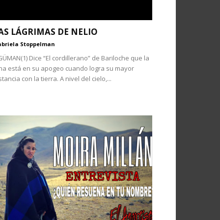
AS LÁGRIMAS DE NELIO
briela Stoppelman
ÜMAN(1) Dice “El cordillerano” de Bariloche que la
na está en su apogeo cuando logra su mayor
stancia con la tierra. A nivel del cielo,...