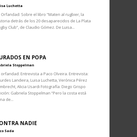
isa Luchetta
 Orfandad: Sobre el libro “Maten al rugbier, la
storia detrás de los 20 desaparecidos de La Plata
gby Club”, de Claudio Gómez. De Luisa...
URADOS EN POPA
briela Stoppelman
 orfandad: Entrevista a Paco Olveira. Entrevista:
urdes Landeira, Luisa Luchetta, Verónica Pérez
mbrecht, Alicia Usardi Fotografía: Diego Grispo
ición: Gabriela Stoppelman “Pero la costa está
ena de...
ONTRA NADIE
co Sada