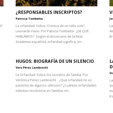
¿RESPONSABLES INSCRIPTOS?
V
Patricia Tombetta
Jo
d”
La orfandad: Sobre “Crónica de un niño solo”,
La
Leonardo Favio. Por Patricia Tombetta ¿DE QUÉ
At
HABLAMOS? Según el diccionario de la Real
Br
Academia española, orfandad significa, en...
HUGOS: BIOGRAFÍA DE UN SILENCIO
L
D
Vero Pérez Lambrecht
Vi
La Orfandad: Sobre los secretos de familia. Por
Verónica Pérez Lambrecht ¿Qué orfandad no es
La
parienta de algunos silencios? ¿Cuántas orfandades
Vi
intentan resolverse en familias en...
mo
tr