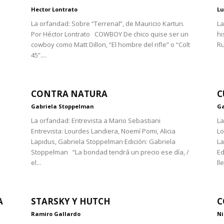
Hector Lontrato
Lu
La orfandad: Sobre “Terrenal”, de Mauricio Kartun.
La
Por Héctor Lontrato COWBOY De chico quise ser un
hi
cowboy como Matt Dillon, “El hombre del rifle” o “Colt
Ru
45”....
CONTRA NATURA
C
Gabriela Stoppelman
Ga
La orfandad: Entrevista a Mario Sebastiani
La
Entrevista: Lourdes Landiera, Noemí Pomi, Alicia
Lo
Lapidus, Gabriela Stoppelman Edición: Gabriela
La
Stoppelman “La bondad tendrá un precio ese día, /
Ed
el...
ll
A
STARSKY Y HUTCH
C
Ramiro Gallardo
Ni