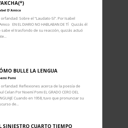
AKCHA(*)
abel D´Amico
 orfandad: Sobre el “Laudato-Sí”. Por Isabel
Amico EN EL DIARIO NO HABLABAN DE TÍ Quizás él
 sabe el trasfondo de su reacción, quizás actuó
te...
ÓMO BULLE LA LENGUA
emi Pomi
 orfandad: Reflexiones acerca de la poesía de
ul Celan Por Noemí Pomi EL GRADO CERO DEL
NGUAJE Cuando en 1958, tuvo que pronunciar su
scurso de...
L SINIESTRO CUARTO TIEMPO