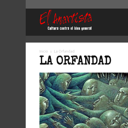
El
Anartista
Inicio
La Orfandad
LA ORFANDAD