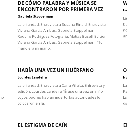
DE CÓMO PALABRA Y MÚSICA SE
W
ENCONTRARON POR PRIMERA VEZ
Is
Gabriela Stoppelman
La
n
D'
La orfandad: Entrevista a Susana Rinaldi Entrevista:
no
Viviana García Arribas, Gabriela Stoppelman,
an
Rodolfo Rodríguez Fotografía: Matías Buselli Edición:
Viviana García Arribas, Gabriela Stoppelman “Tu
mano era mi mano...
HABÍA UNA VEZ UN HUÉRFANO
C
Lourdes Landeira
No
La orfandad: Entrevista a Carla Villalta. Entrevista y
La
edición: Lourdes Landeira “Érase una vez un niño
Pa
omo
cuyos padres habían muerto; las autoridades lo
LE
colocaron en la...
di
EL ESTIGMA DE CAÍN
E