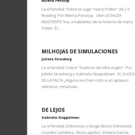
Milena Penstop
La orfandad: Sobre la saga "Harry Potter" de J. K.
Rowling. Por Milena Penstop UNA LECHUZA
INSISTENTE Voy a hablarles de la historia de Harry
Potter. Él,...
MILHOJAS DE SIMULACIONES
Julieta Strasberg
La orfandad: Sobre “Sudores de niña virgen”. Por
Julieta Strasberg y Gabriela Stoppelman EL SUCE
DE LA FALTA ¿Alguna vez han visto a un aplauso
retirarse, renunciar...
DE LEJOS
Gabriela Stoppelman
La orfandad: Entrevista a Sergio Bizzio Entrevista:
Lourdes Landeira, Alicia Lapidus, Viviana García