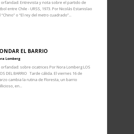
 orfandad: Entrevista y nota sobre el partido de
tbol entre Chile - URSS, 1973. Por Nicolás Estanislao
 “Chino” o “El rey del metro cuadrado”...
ONDAR EL BARRIO
ra Lomberg
 orfandad: sobre cicatrices Por Nora Lomberg LOS
OS DEL BARRIO Tarde cálida. El viernes 16 de
rzo cambia la rutina de Floresta, un barrio
llicioso, en...