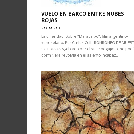
VUELO EN BARCO ENTRE NUBES
ROJAS
Carlos Coll
La orfandad: Sobre “Maracaibo”, film argentino-
venezolano. Por Carlos Coll RONRONEO DE MUER
COTIDIANA Agobiado por el viaje pegajoso, no podí
dormir. Me revolvía en el asiento incapaz...