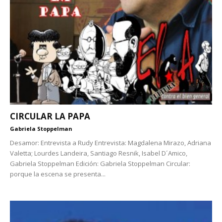
CIRCULAR LA PAPA
Gabriela Stoppelman
Desamor: Entrevista a Rudy Entrevista: Magdalena Mirazo, Adriana
Valetta; Lourdes Landeira, Santiago Resnik, Isabel D´Amico,
Gabriela Stoppelman Edición: Gabriela Stoppelman Circular:
porque la escena se presenta...