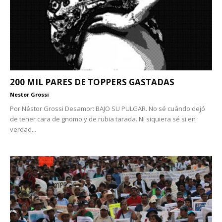
200 MIL PARES DE TOPPERS GASTADAS
Nestor Grossi
Por Néstor Grossi Desamor: BAJO SU PULGAR. No sé cuándo dejó
de tener cara de gnomo y de rubia tarada. Ni siquiera sé si en
verdad...