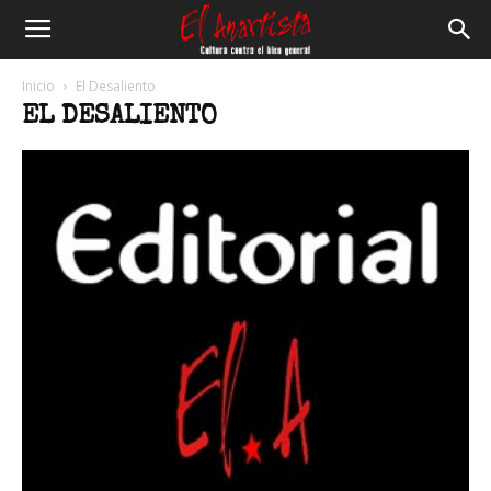
El
Inicio
El Desaliento
EL DESALIENTO
Anartista