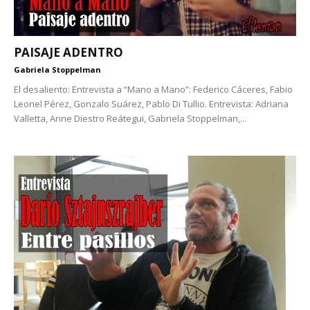
PAISAJE ADENTRO
Gabriela Stoppelman
El desaliento: Entrevista a “Mano a Mano”: Federico Cáceres, Fabio
Leonel Pérez, Gonzalo Suárez, Pablo Di Tullio. Entrevista: Adriana
Valletta, Anne Diestro Reátegui, Gabriela Stoppelman,...