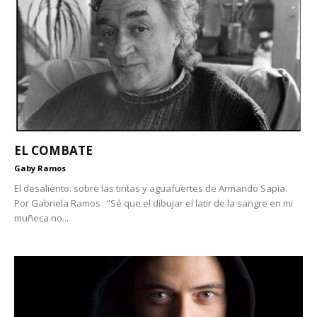
EL COMBATE
Gaby Ramos
El desaliento: sobre las tintas y aguafuertes de Armando Sapia.
Por Gabriela Ramos “Sé que el dibujar el latir de la sangre en mi
muñeca no...