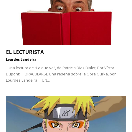
EL LECTURISTA
Lourdes Landeira
Una lectura de “La que va”, de Patricia Díaz Bialet, Por Víctor
Dupont: ORACULARSE Una reseña sobre la Obra Gurka, por
Lourdes Landeira: UN...