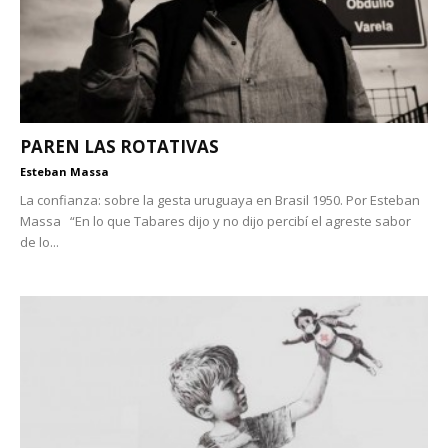
PAREN LAS ROTATIVAS
Esteban Massa
La confianza: sobre la gesta uruguaya en Brasil 1950. Por Esteban
Massa “En lo que Tabares dijo y no dijo percibí el agreste sabor
de lo...