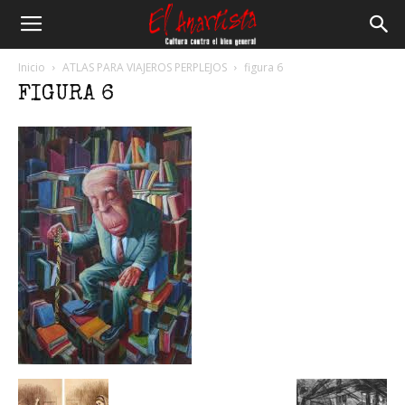
El
Inicio
ATLAS PARA VIAJEROS PERPLEJOS
figura 6
FIGURA 6
Anartista