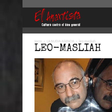
El
Anartista
Inicio
LA NUEVA AGENCIA
leo-masliah
LEO-MASLIAH