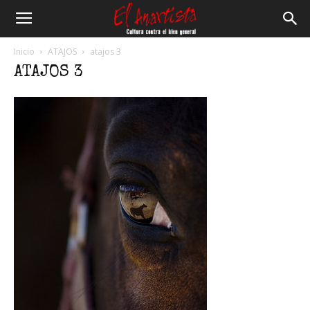
El
Inicio
ATAJOS
atajos 3
ATAJOS 3
Anartista