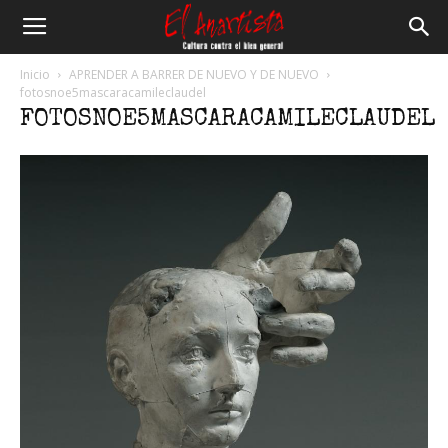
El
Inicio
APRENDER A BARRER DE NUEVO Y DE NUEVO
fotosnoe5mascaracamileclaudel
FOTOSNOE5MASCARACAMILECLAUDEL
Anartista