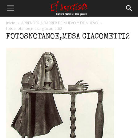
El
Inicio
APRENDER A BARRER DE NUEVO Y DE NUEVO
fotosnotanoe,mesa giacometti2
FOTOSNOTANOE,MESA GIACOMETTI2
Anartista