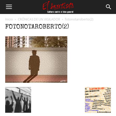
El
Inicio
CRÓNICAS DE UN VIGILADOR
fotonotaroberto(2)
FOTONOTAROBERTO(2)
Anartista