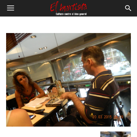
El
Anartista