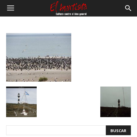
El
Anartista