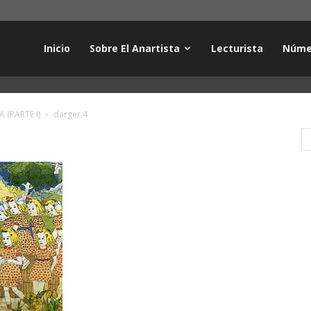
Inicio
Sobre El Anartista
Lecturista
Núme
(PARTE I)
darger 4