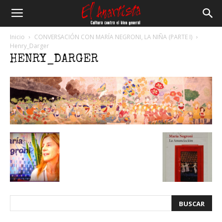
El
Inicio
CONVERSACIÓN CON MARÍA NEGRONI, LA NIÑA (PARTE I)
Henry_Darger
HENRY_DARGER
Anartista