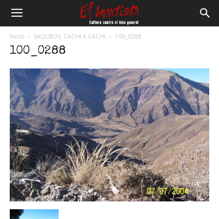
El
Inicio
SAQUEOS, CACHI A CACHI
100_0288
100_0288
Anartista