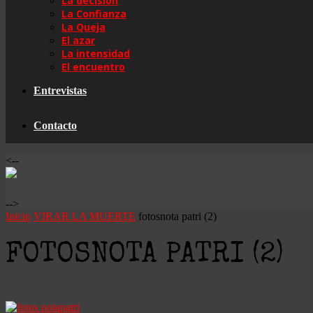
La decisión
La Confianza
La Queja
El azar
La intensidad
El encuentro
Entrevistas
Contacto
<--
-->
Inicio
VIRAR LA MUERTE
fotosnota patri (2)
FOTOSNOTA PATRI (2)