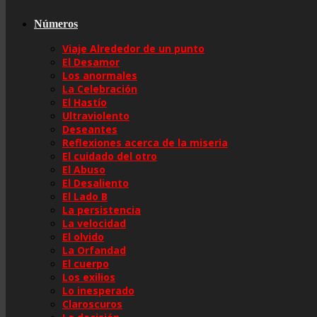
Números
Viaje Alrededor de un punto
El Desamor
Los anormales
La Celebración
El Hastío
Ultraviolento
Deseantes
Reflexiones acerca de la miseria
El cuidado del otro
El Abuso
El Desaliento
El Lado B
La persistencia
La velocidad
El olvido
La Orfandad
El cuerpo
Los exilios
Lo inesperado
Claroscuros