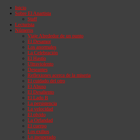
Inicio
Sobre El Anartista
Staff
Lecturista
Números
Viaje Alrededor de un punto
El Desamor
Los anormales
La Celebración
El Hastío
Ultraviolento
Deseantes
Reflexiones acerca de la miseria
El cuidado del otro
El Abuso
El Desaliento
El Lado B
La persistencia
La velocidad
El olvido
La Orfandad
El cuerpo
Los exilios
Lo inesperado