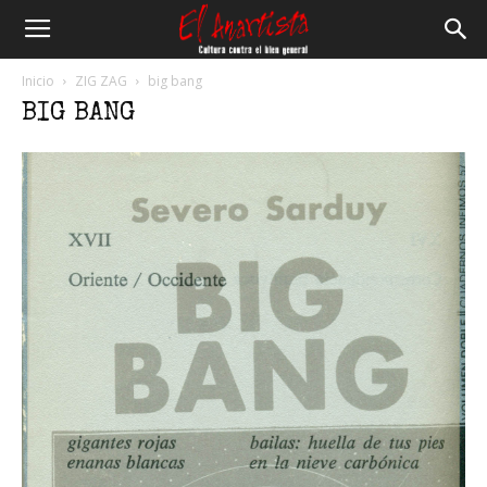
El
Inicio
ZIG ZAG
big bang
BIG BANG
Anartista