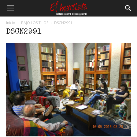
El
Inicio
BAJO LOS TILOS
DSCN2991
DSCN2991
Anartista