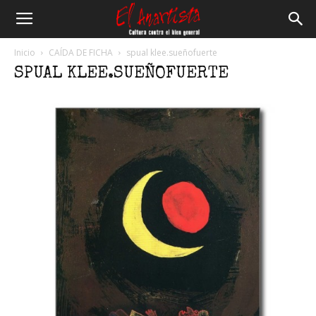
El
Inicio
CAÍDA DE FICHA
spual klee.sueñofuerte
SPUAL KLEE.SUEÑOFUERTE
Anartista