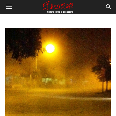
El
Anartista