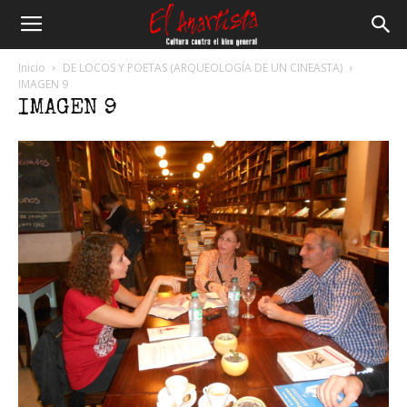
El
Inicio
DE LOCOS Y POETAS (ARQUEOLOGÍA DE UN CINEASTA)
IMAGEN 9
IMAGEN 9
Anartista