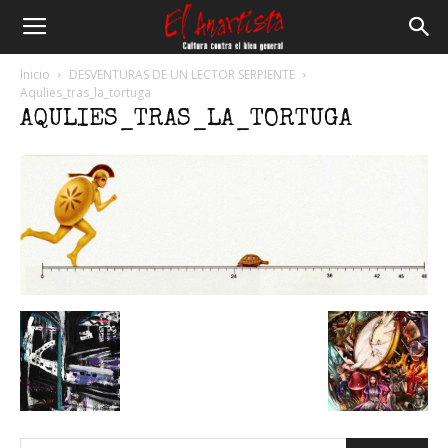
El
Inicio
DESVENTURAS DE UN LECTOR SERPIENTE
Aqulies_tras_la_tortuga
AQULIES_TRAS_LA_TORTUGA
Anartista