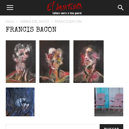
El
Inicio
GEMAS DEL VACÍO
FRANCIS BACON
FRANCIS BACON
Anartista