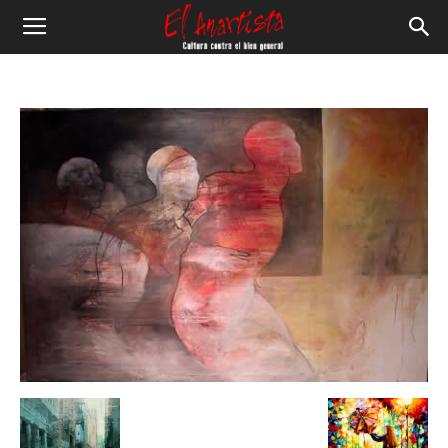
El
Anartista