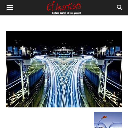
El
Anartista