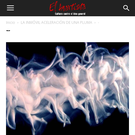
El
Inicio
LA INMÓVIL ACELERACIÓN DE UNA PLUMA
-
–
Anartista