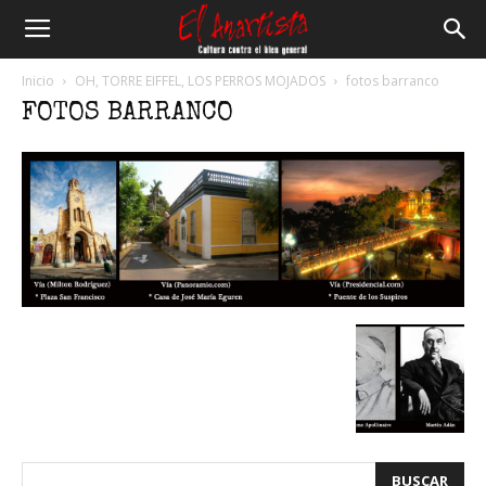
El
Inicio
OH, TORRE EIFFEL, LOS PERROS MOJADOS
fotos barranco
FOTOS BARRANCO
Anartista