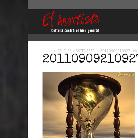
El
Anartista
Inicio
RELOJES, ABSTENERSE
20110909210927-relo
2011090921092