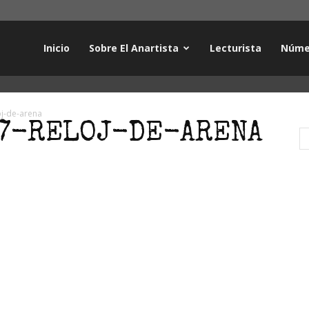
Inicio
Sobre El Anartista
Lecturista
Núme
j-de-arena
7-RELOJ-DE-ARENA