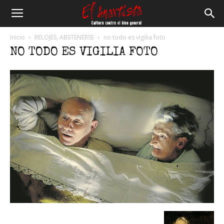
El
Inicio
RELOJES, ABSTENERSE
no todo es vigilia foto
NO TODO ES VIGILIA FOTO
Anartista