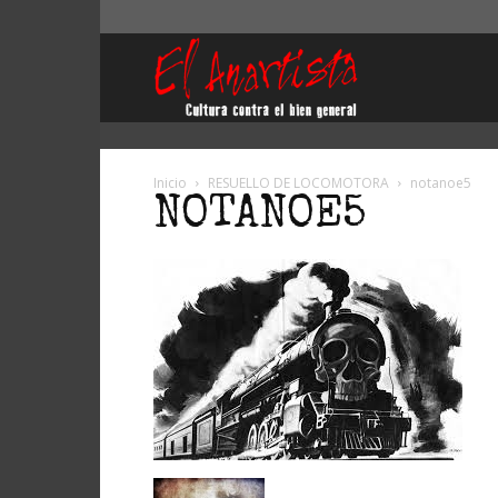
El
Anartista
Inicio
RESUELLO DE LOCOMOTORA
notanoe5
NOTANOE5