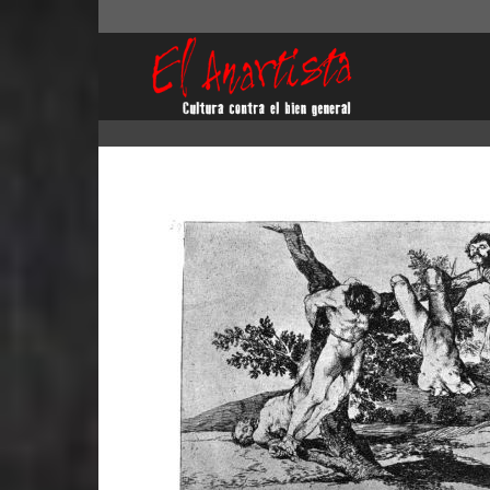
El
Anartista