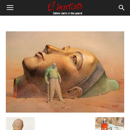
El
Anartista