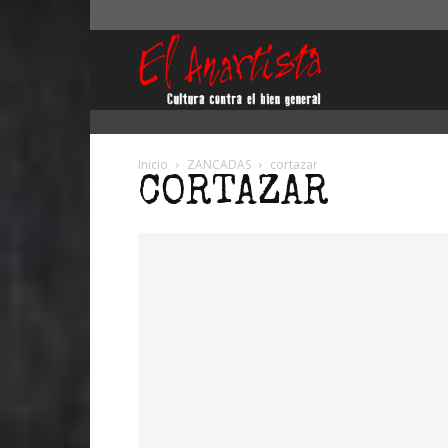
El
Anartista
Inicio
ZANCADAS
cortazar
CORTAZAR