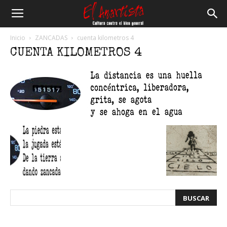
El
Inicio
ZANCADAS
cuenta kilometros 4
CUENTA KILOMETROS 4
Anartista