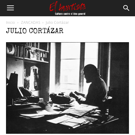
El
Inicio
ZANCADAS
Julio Cortázar
JULIO CORTÁZAR
Anartista