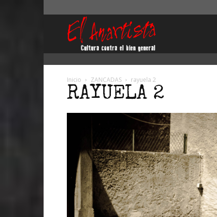
El
Anartista
Inicio
ZANCADAS
rayuela 2
RAYUELA 2