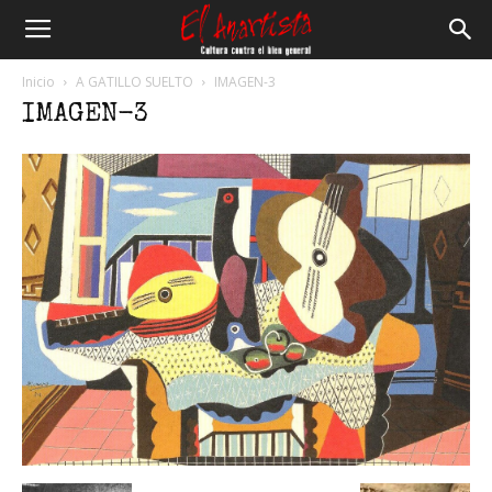
El
Inicio
A GATILLO SUELTO
IMAGEN-3
IMAGEN-3
Anartista