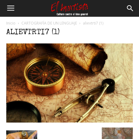
El
Inicio
CARTOGRAFÍA DE UN LENGUAJE
alievtrti7 (1)
ALIEVTRTI7 (1)
Anartista