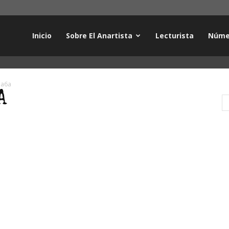
Inicio
Sobre El Anartista
Lecturista
Núme
pa6a
A