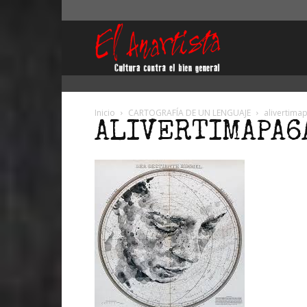
El
Anartista
Inicio
CARTOGRAFÍA DE UN LENGUAJE
alivertima
ALIVERTIMAPA6