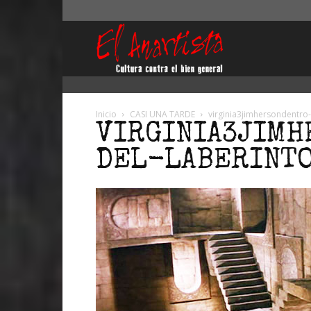
El
Anartista
Inicio
CASI UNA TARDE
virginia3jimhersondentro-
VIRGINIA3JIM
DEL-LABERINT