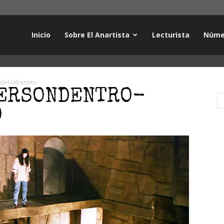
Inicio
Sobre El Anartista
Lecturista
Núme
del-laberinto
HERSONDENTRO-
O