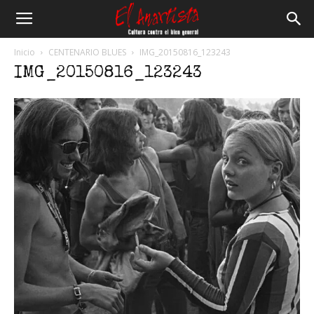
El
Inicio
CENTENARIO BLUES
IMG_20150816_123243
IMG_20150816_123243
Anartista