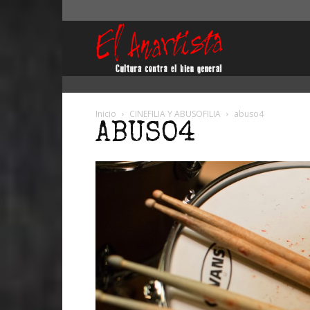
El
Anartista
Inicio
CINEFILIA Y ABUSOFILIA
abuso4
ABUSO4