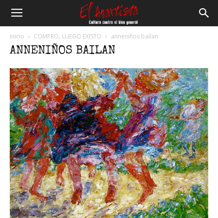
El
Inicio
COMPRO, LUEGO EXISTO
anneniños bailan
ANNENIÑOS BAILAN
Anartista