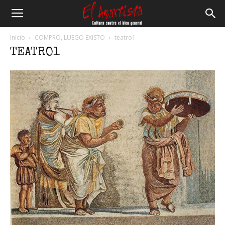
El
Inicio
COMPRO, LUEGO EXISTO
teatro1
TEATRO1
Anartista