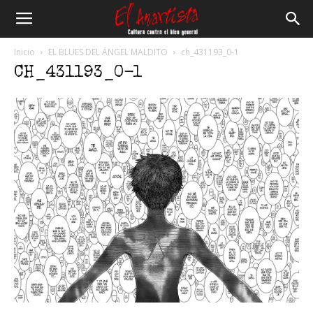
El
Inicio
EL BLUES DEL ÁNGEL MALDITO
ch_431193_0-1
CH_431193_0-1
Anartista