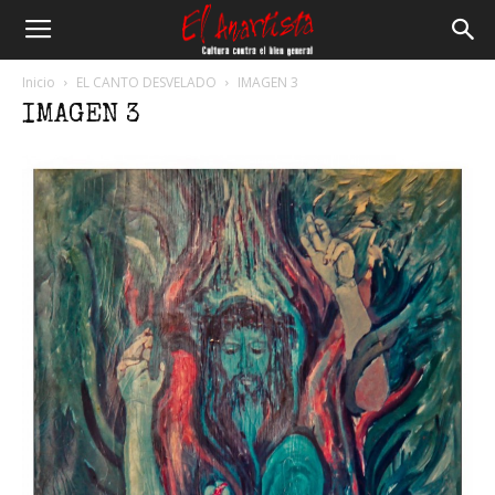
El
Inicio
EL CANTO DESVELADO
IMAGEN 3
IMAGEN 3
Anartista